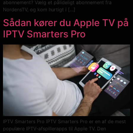
abonnement? Vælg et pålideligt abonnement fra
NordensTV, og kom hurtigt i […]
Sådan kører du Apple TV på
IPTV Smarters Pro
IPTV Smarters Pro IPTV Smarters Pro er en af ​​de mest
populære IPTV-afspillerapps til Apple TV. Den