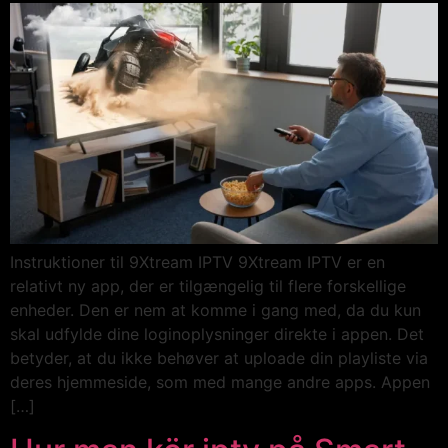
Instruktioner til 9Xtream IPTV 9Xtream IPTV er en
relativt ny app, der er tilgængelig til flere forskellige
enheder. Den er nem at komme i gang med, da du kun
skal udfylde dine loginoplysninger direkte i appen. Det
betyder, at du ikke behøver at uploade din playliste via
deres hjemmeside, som med mange andre apps. Appen
[…]