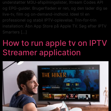
understøtter M3U-afspilningslister, Xtream Codes API
og EPG-guider. Brugerfladen er ren, og den lader dig se
live-tv, film og on-demand-indhold. Ideel til en
professionel og stabil IPTV-oplevelse. Trin-for-trin
installation: Åbn App Store på Apple TV. Søg efter IPTV
Smarters […]
How to run apple tv on IPTV
Streamer application