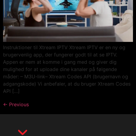
Instruktioner til Xtream IPTV Xtream IPTV er en ny og
brugervenlig app, der fungerer godt til at se IPTV.
Appen er nem at komme i gang med og giver dig
mulighed for at uploade dine kanaler på følgende
måder: – M3U-link– Xtream Codes API (brugernavn og
adgangskode) Vi anbefaler, at du bruger Xtream Codes
API […]
←
Previous