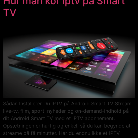
Hur man kör iptv på Smart
TV
Sådan Installerer Du IPTV på Android Smart TV Stream
live-tv, film, sport, nyheder og on-demand-indhold på
dit Android Smart TV med et IPTV abonnement.
Opsætningen er hurtig og enkel, så du kan begynde at
streame på få minutter. Har du endnu ikke et IPTV