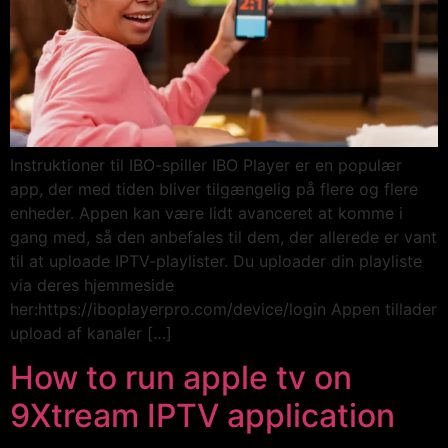
Instruktioner til IBO-spiller IBO Player er en populær
app, der med tiden bliver tilgængelig på flere og flere
enheder. Appen kan være lidt avanceret at komme i
gang med, så den anbefales til dem, der allerede er vant
til at uploade IPTV-playlister. Du uploader din playliste
via deres hjemmeside
her:https://iboplayerpro.com/device/login Appen tillader
upload af kanaler […]
How to run apple tv on
9Xtream IPTV application