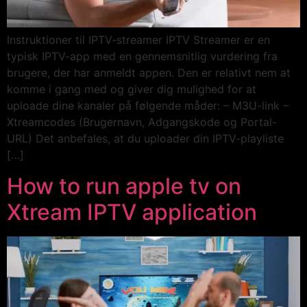
Instruktioner til IPTV-streamer IPTV Streamer er en
typisk IPTV-app med en gennemsnitlig vurdering fra
brugere, der har anmeldt appen. Den er relativt nem at
komme i gang med og giver dig mulighed for at
uploade dine kanaler på følgende måder: – M3U-link –
Xtreamcodes (Brugernavn, Adgangskode og Portal-
URL) Det anbefales, at du uploader din IPTV-playliste
[…]
How to run apple tv on
Xtream IPTV application