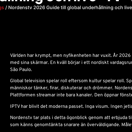
gs
/ Nordenstv 2026 Guide till global underhållning och liv
Världen har krympt, men nyfikenheten har vuxit. År 2026
med sina skärmar. En kväll börjar i ett nordiskt vardagsr
São Paulo.
Global television spelar roll eftersom kultur spelar roll. 
människor tänker, firar, diskuterar och drömmer. Nordenst
Plattformen streamar inte bara kanaler. Den öppnar fönst
IPTV har blivit det moderna passet. Inga visum. Ingen jetla
Nordenstv tar plats i detta ögonblick genom att erbjuda til
som känns genomtänkta snarare än överväldigande. Målet ä