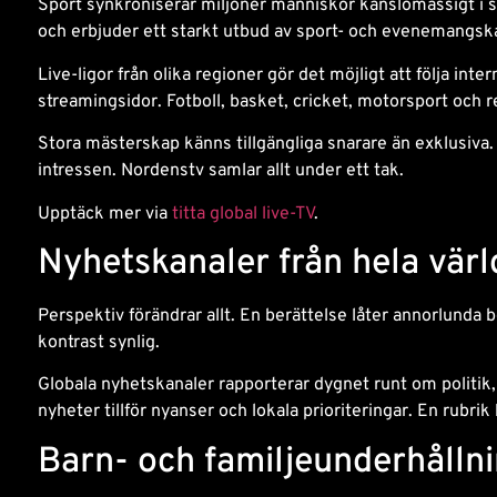
Sport synkroniserar miljoner människor känslomässigt i
och erbjuder ett starkt utbud av sport- och evenemangsk
Live-ligor från olika regioner gör det möjligt att följa int
streamingsidor. Fotboll, basket, cricket, motorsport och reg
Stora mästerskap känns tillgängliga snarare än exklusiva.
intressen. Nordenstv samlar allt under ett tak.
Upptäck mer via
titta global live-TV
.
Nyhetskanaler från hela vär
Perspektiv förändrar allt. En berättelse låter annorlunda
kontrast synlig.
Globala nyhetskanaler rapporterar dygnet runt om politik
nyheter tillför nyanser och lokala prioriteringar. En rubrik 
Barn- och familjeunderhålln