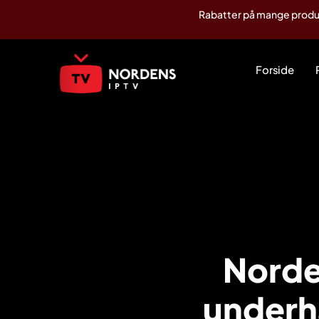
Rabatter på mange produkt
Forside
Norden
underh