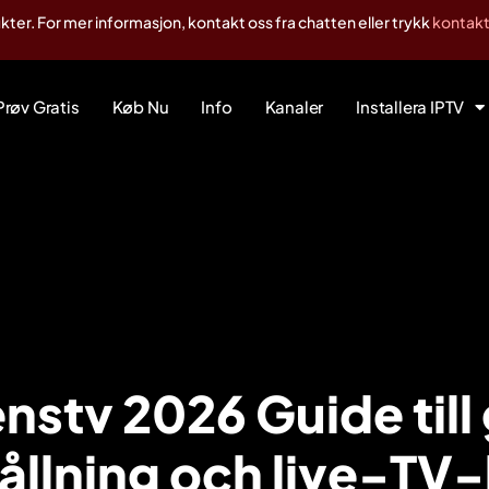
er. For mer informasjon, kontakt oss fra chatten eller trykk
kontakt
Prøv Gratis
Køb Nu
Info
Kanaler
Installera IPTV
stv 2026 Guide till
ållning och live-TV-