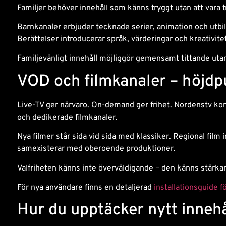
Familjer behöver innehåll som känns tryggt utan att vara 
Barnkanaler erbjuder tecknade serier, animation och utbi
Berättelser introducerar språk, värderingar och kreativite
Familjevänligt innehåll möjliggör gemensamt tittande utan
VOD och filmkanaler – höjdp
Live-TV ger närvaro. On-demand ger frihet. Nordenstv k
och dedikerade filmkanaler.
Nya filmer står sida vid sida med klassiker. Regional film 
samexisterar med oberoende produktioner.
Valfriheten känns inte överväldigande – den känns stärka
För nya användare finns en detaljerad
installationsguide 
Hur du upptäcker nytt innehå