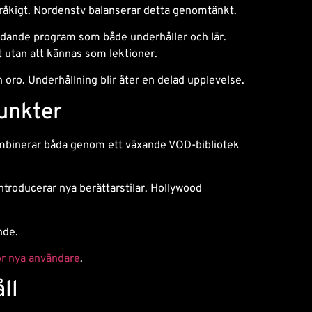
tråkigt. Nordenstv balanserar detta genomtänkt.
ldande program som både underhåller och lär.
t utan att kännas som lektioner.
 oro. Underhållning blir åter en delad upplevelse.
unkter
ombinerar båda genom ett växande VOD-bibliotek
introducerar nya berättarstilar. Hollywood
nde.
för nya användare
.
ll