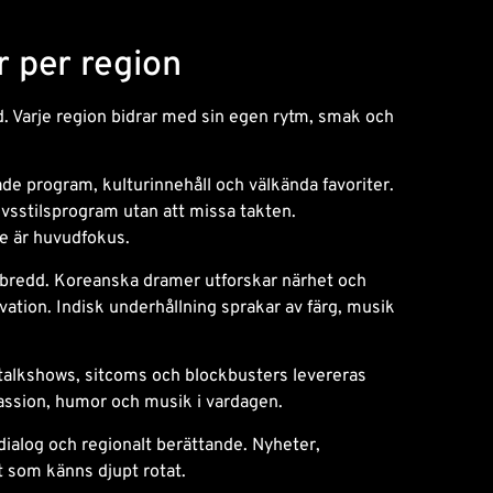
r per region
 Varje region bidrar med sin egen rytm, smak och
de program, kulturinnehåll och välkända favoriter.
livsstilsprogram utan att missa takten.
te är huvudfokus.
ll bredd. Koreanska dramer utforskar närhet och
ation. Indisk underhållning sprakar av färg, musik
talkshows, sitcoms och blockbusters levereras
assion, humor och musik i vardagen.
 dialog och regionalt berättande. Nyheter,
t som känns djupt rotat.