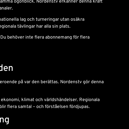
 samma ögonblick. Nordenstv erkänner denna kraft
analer.
ernationella lag och turneringar utan osäkra
ionala tävlingar har alla sin plats.
 Du behöver inte flera abonnemang för flera
lden
 beroende på var den berättas. Nordenstv gör denna
, ekonomi, klimat och världshändelser. Regionala
blir flera samtal – och förståelsen fördjupas.
ing