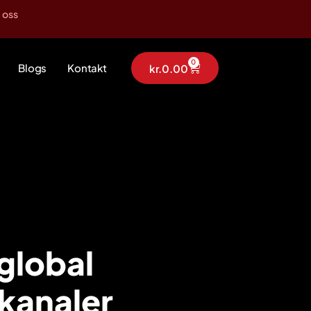
 oss
0
Blogs
Kontakt
kr.
0.00
 global
kanaler