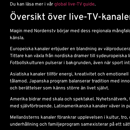
Du kan läsa mer i vår
global live-TV guide
.
Översikt över live-TV-kanale
Magin med Nordenstv börjar med dess regionala mångfald.
känsla.
Europeiska kanaler erbjuder en blandning av välproducera
Tittare kan växla från nordiska dramer till sydeuropeiska 
Fotbollskulturen pulserar i bakgrunden, även när sport in
Asiatiska kanaler tillför energi, kreativitet och emotione
tålamod. Japanska program balanserar tradition med innov
och berättelser som känns större än livet självt.
Amerika bidrar med skala och spektakel. Nyhetsnätverk, 
med självförtroende. Latinamerikanska kanaler väver in p
Mellanösterns kanaler förankrar upplevelsen i kultur, tro,
underhållning och familjeprogram samexisterar på ett sät