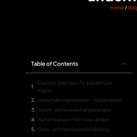
Home
/
Blo
Table of Contents
Översikt över live-TV-kanaler per
region
Underhållningskanaler – höjdpunkter
Sport- och evenemangskanaler
Nyhetskanaler från hela världen
Barn- och familjeunderhållning