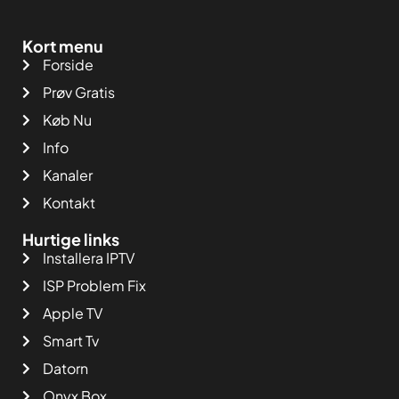
Kort menu
Forside
Prøv Gratis
Køb Nu
Info
Kanaler
Kontakt
Hurtige links
Installera IPTV
ISP Problem Fix
Apple TV
Smart Tv
Datorn
Onyx Box